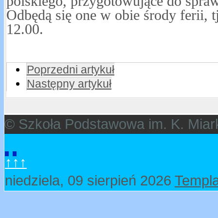
polskiego, przygotowujące do spraw
Odbędą się one w obie środy ferii, tj
12.00.
Poprzedni artykuł
Następny artykuł
© Szkoła Podstawowa im. K. Miar
↑↑↑
niedziela, 09 sierpień 2026
Templa