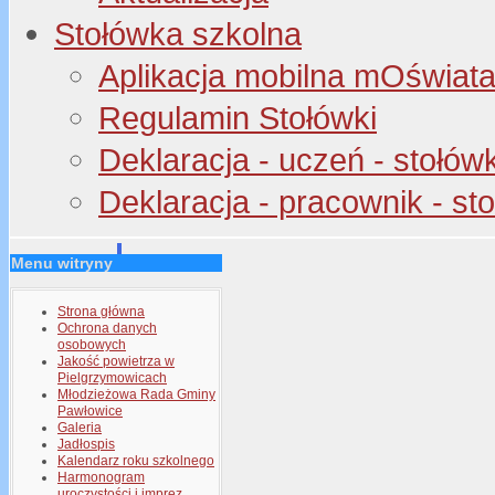
Stołówka szkolna
Aplikacja mobilna mOświata 
Regulamin Stołówki
Deklaracja - uczeń - stołów
Deklaracja - pracownik - st
Menu witryny
Strona główna
Ochrona danych
osobowych
Jakość powietrza w
Pielgrzymowicach
Młodzieżowa Rada Gminy
Pawłowice
Galeria
Jadłospis
Kalendarz roku szkolnego
Harmonogram
uroczystości i imprez