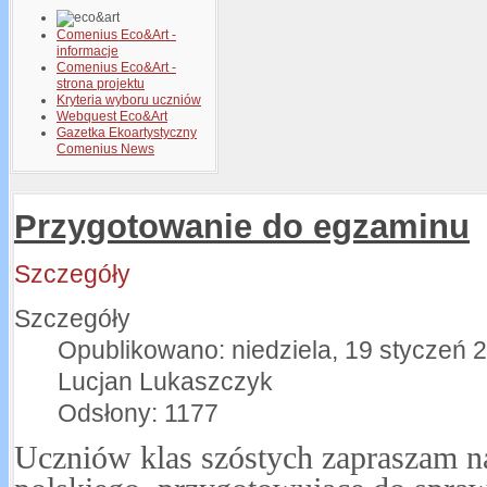
Comenius Eco&Art -
informacje
Comenius Eco&Art -
strona projektu
Kryteria wyboru uczniów
Webquest Eco&Art
Gazetka Ekoartystyczny
Comenius News
Przygotowanie do egzaminu
Szczegóły
Szczegóły
Opublikowano: niedziela, 19 styczeń 
Lucjan Lukaszczyk
Odsłony: 1177
Uczniów klas szóstych zapraszam na