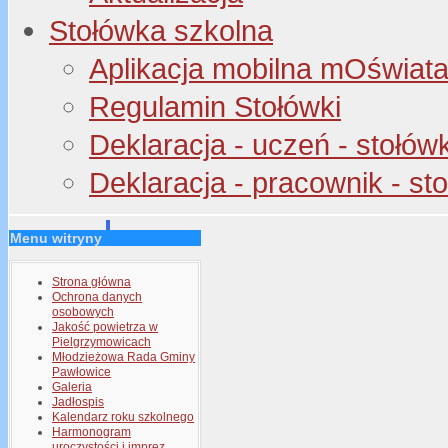
Stołówka szkolna
Aplikacja mobilna mOświata 
Regulamin Stołówki
Deklaracja - uczeń - stołów
Deklaracja - pracownik - st
Menu witryny
Strona główna
Ochrona danych
osobowych
Jakość powietrza w
Pielgrzymowicach
Młodzieżowa Rada Gminy
Pawłowice
Galeria
Jadłospis
Kalendarz roku szkolnego
Harmonogram
uroczystości i imprez