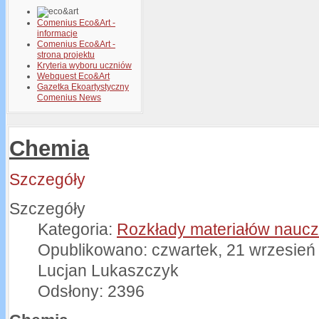
Comenius Eco&Art -
informacje
Comenius Eco&Art -
strona projektu
Kryteria wyboru uczniów
Webquest Eco&Art
Gazetka Ekoartystyczny
Comenius News
Chemia
Szczegóły
Szczegóły
Kategoria:
Rozkłady materiałów naucz
Opublikowano: czwartek, 21 wrzesień
Lucjan Lukaszczyk
Odsłony: 2396